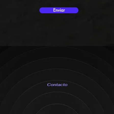
Enviar
Contacto
-99
contacto@gruponero.co
ia
Cel: 300 768 82 26