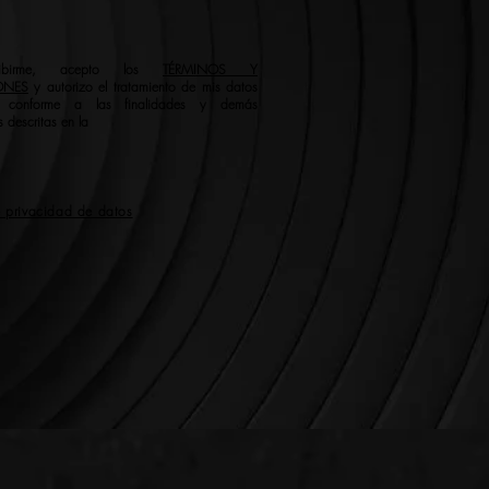
ribirme, acepto los
TÉRMINOS Y
ONES
y autorizo el tratamiento de mis datos
s conforme a las finalidades y demás
 descritas en la
e privacidad de datos