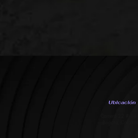
Ubicación
Carrera 22 # 84
Bogotá, Colomb