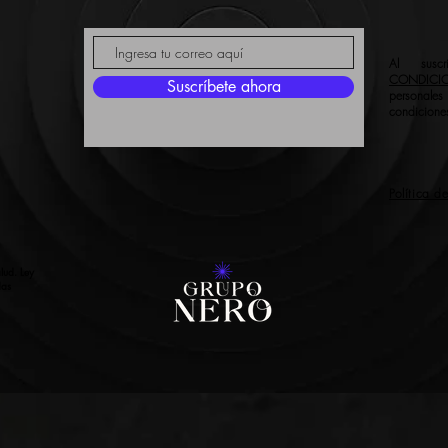
Al susc
CONDICI
Suscríbete ahora
personale
condiciones
Política d
lud. Ley
das