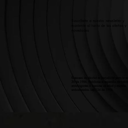
Suscríbete a nuestro newsletter y
mantente al tanto de las ofertas y
novedades
El exceso de alcohol es perjudicial para la sa
30 de 1986. Prohíbase el expendio de bebi
embriagantes a menores de edad y mujeres
embarazadas. Ley 124 de 1994.